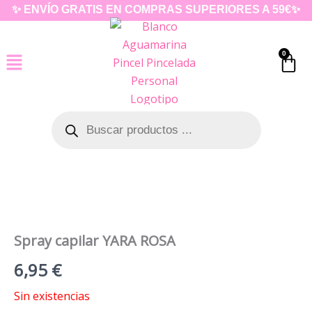
Ir
✨ ENVÍO GRATIS EN COMPRAS SUPERIORES A 59€✨
al
contenido
0
Car
Búsqueda
de
productos
Spray capilar YARA ROSA
6,95
€
Sin existencias