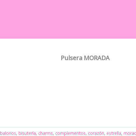
Pulsera MORADA
balorios
,
bisutería
,
charms
,
complementos
,
corazón
,
estrella
,
mora