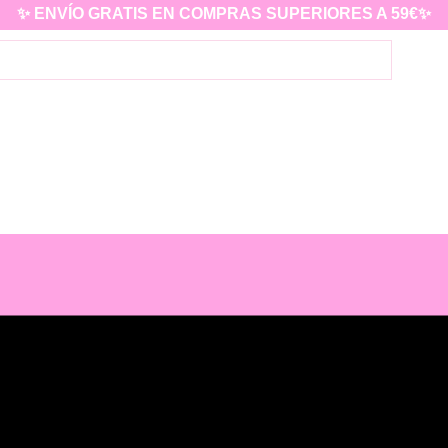
✨ ENVÍO GRATIS EN COMPRAS SUPERIORES A 59€✨