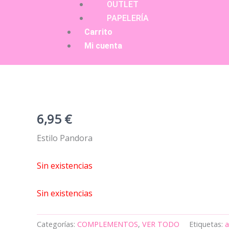
OUTLET
PAPELERÍA
Carrito
Mi cuenta
6,95
€
Estilo Pandora
Sin existencias
Sin existencias
Categorías:
COMPLEMENTOS
,
VER TODO
Etiquetas:
a