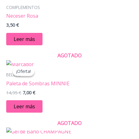
COMPLEMENTOS
Neceser Rosa
3,50
€
Leer más
AGOTADO
El
El
precio
precio
¡Oferta!
¡Oferta!
original
actual
BELLEZA
era:
es:
Paleta de Sombras MINNIE
14,95 €.
7,00 €.
14,95
€
7,00
€
Leer más
AGOTADO