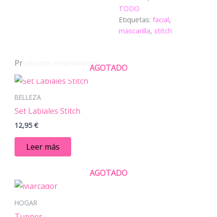
TODO
Etiquetas:
facial
,
mascarilla
,
stitch
Productos relacionados
AGOTADO
BELLEZA
Set Labiales Stitch
12,95
€
Leer más
AGOTADO
Este
producto
HOGAR
tiene
Tupper