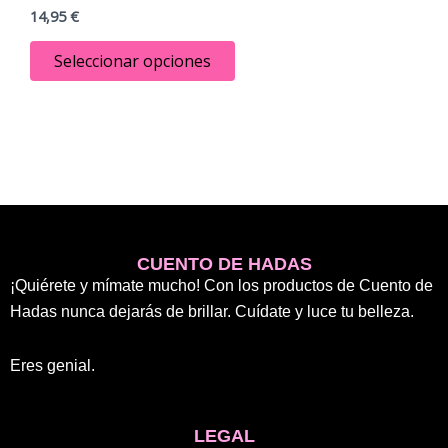
múltiples
14,95
€
variantes.
Las
Seleccionar opciones
opciones
se
pueden
elegir
en
la
página
de
CUENTO DE HADAS
producto
¡Quiérete y mímate mucho! Con los productos de Cuento de
Hadas nunca dejarás de brillar. Cuídate y luce tu belleza.
Eres genial.
LEGAL