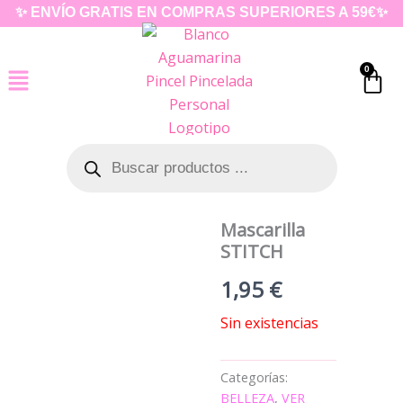
Ir
✨ ENVÍO GRATIS EN COMPRAS SUPERIORES A 59€✨
al
contenido
0
Car
Búsqueda
de
productos
Mascarilla
STITCH
1,95
€
Sin existencias
Categorías:
BELLEZA
,
VER