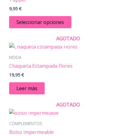
múltiples
9,95
€
variantes.
Las
Seleccionar opciones
opciones
se
AGOTADO
pueden
elegir
MODA
en
Chaqueta Estampada Flores
la
página
19,95
€
de
Leer más
producto
AGOTADO
Este
producto
COMPLEMENTOS
tiene
Bolso Impermeable