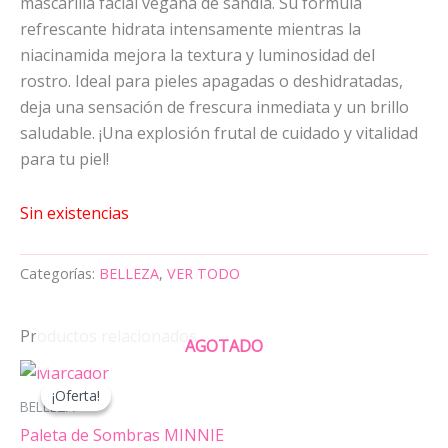
mascarilla facial vegana de sandía. Su fórmula
refrescante hidrata intensamente mientras la
niacinamida mejora la textura y luminosidad del
rostro. Ideal para pieles apagadas o deshidratadas,
deja una sensación de frescura inmediata y un brillo
saludable. ¡Una explosión frutal de cuidado y vitalidad
para tu piel!
Sin existencias
Categorías:
BELLEZA
,
VER TODO
Productos relacionados
AGOTADO
El
El
precio
precio
¡Oferta!
¡Oferta!
original
actual
BELLEZA
era:
es:
Paleta de Sombras MINNIE
14,95 €.
7,00 €.