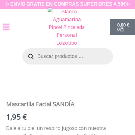
Ir
✨ ENVÍO GRATIS EN COMPRAS SUPERIORES A 59€✨
al
contenido
Carrito
0,00
€
0
Búsqueda
de
productos
Mascarilla Facial SANDÍA
1,95
€
Dale a tu piel un respiro jugoso con nuestra