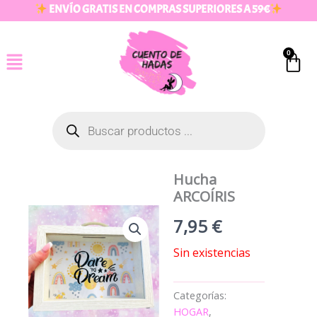
Ir
ENVÍO GRATIS EN COMPRAS SUPERIORES A 59€
al
contenido
0
Car
Búsqueda
de
productos
Hucha
ARCOÍRIS
7,95
€
Sin existencias
Categorías:
HOGAR
,