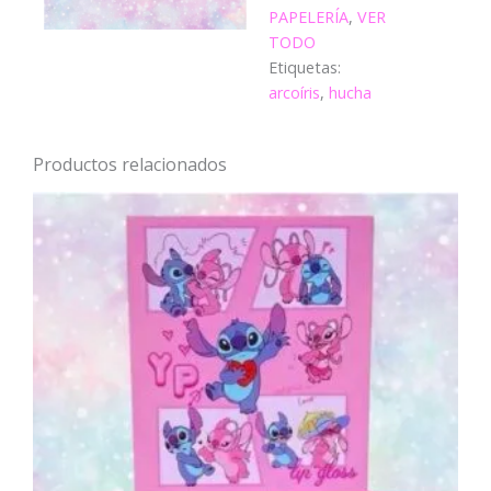
PAPELERÍA
,
VER
TODO
Etiquetas:
arcoíris
,
hucha
Productos relacionados