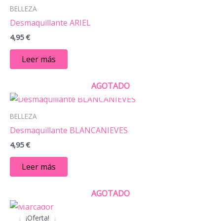
BELLEZA
Desmaquillante ARIEL
4,95
€
Leer más
AGOTADO
BELLEZA
Desmaquillante BLANCANIEVES
4,95
€
Leer más
AGOTADO
El
El
precio
precio
¡Oferta!
¡Oferta!