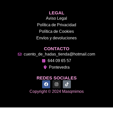
LEGAL
Aviso Legal
Política de Privacidad
Política de Cookies
Envíos y devoluciones
CONTACTO
cuento_de_hadas_tienda@hotmail.com
644 09 65 57
Pontevedra
REDES SOCIALES
F
I
T
a
n
i
c
s
k
Copyright © 2024 Masqmimos
e
t
t
b
a
o
o
g
k
o
r
k
a