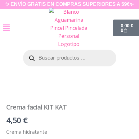
Ir
✨ ENVÍO GRATIS EN COMPRAS SUPERIORES A 59€✨
al
contenido
Carrito
0,00
€
0
Búsqueda
de
productos
Crema facial KIT KAT
4,50
€
Crema hidratante