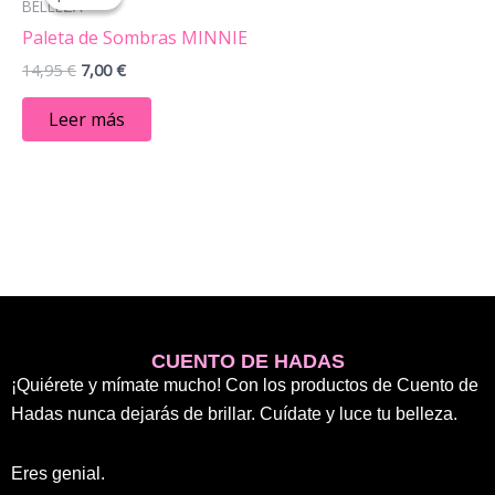
original
actual
BELLEZA
era:
es:
Paleta de Sombras MINNIE
14,95 €.
7,00 €.
14,95
€
7,00
€
Leer más
CUENTO DE HADAS
¡Quiérete y mímate mucho! Con los productos de Cuento de
Hadas nunca dejarás de brillar. Cuídate y luce tu belleza.
Eres genial.