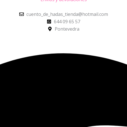
cuento_de_hadas_tienda@hotmail.com
644 09 65 57
Pontevedra