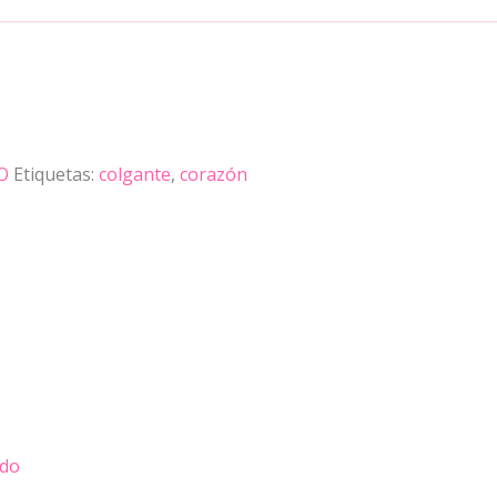
O
Etiquetas:
colgante
,
corazón
do