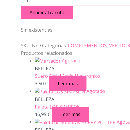
Añadir al carrito
Sin existencias
SKU:
N/D
Categorías:
COMPLEMENTOS
,
VER TOD
Productos relacionados
Agotado
BELLEZA
Suero Facial Ácido Hialurónico
3,50
€
Leer más
Agotado
BELLEZA
Paleta LOS SIMPSON
16,95
€
Leer más
Agota
BELLEZA