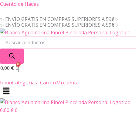
Búsqueda
Búsqueda
Colgante
Ir
Cuento de Hadas
de
de
CORAZÓN
al
productos
productos
cantidad
✨ ENVÍO GRATIS EN COMPRAS SUPERIORES A 59€✨
contenido
✨ ENVÍO GRATIS EN COMPRAS SUPERIORES A 59€✨
0,00
€
Inicio
Categorías
Carrito
Mi cuenta
0,00
€
0