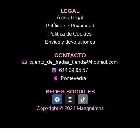
LEGAL
Aviso Legal
Política de Privacidad
Política de Cookies
Envíos y devoluciones
CONTACTO
cuento_de_hadas_tienda@hotmail.com
644 09 65 57
Pontevedra
REDES SOCIALES
F
I
T
a
n
i
c
s
k
Copyright © 2024 Masqmimos
e
t
t
b
a
o
o
g
k
o
r
k
a
m