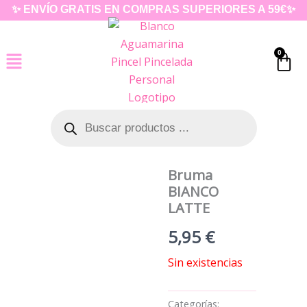
Ir
✨ ENVÍO GRATIS EN COMPRAS SUPERIORES A 59€✨
al
contenido
0
Car
Búsqueda
de
productos
Bruma
BIANCO
LATTE
5,95
€
Sin existencias
Categorías: