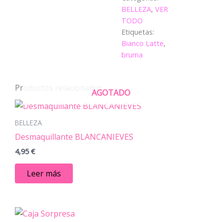
BELLEZA
,
VER
TODO
Etiquetas:
Bianco Latte
,
bruma
Productos relacionados
AGOTADO
BELLEZA
Desmaquillante BLANCANIEVES
4,95
€
Leer más
Rango
Este
de