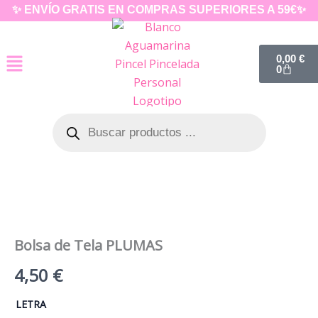
Ir
✨ ENVÍO GRATIS EN COMPRAS SUPERIORES A 59€✨
al
contenido
Carrito
0,00
€
0
Búsqueda
de
productos
Bolsa de Tela PLUMAS
4,50
€
Bolsa
LETRA
de