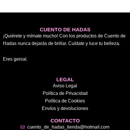
en
la
página
de
CUENTO DE HADAS
producto
¡Quiérete y mímate mucho! Con los productos de Cuento de
Hadas nunca dejarás de brillar. Cuídate y luce tu belleza.
Eres genial.
LEGAL
Aviso Legal
Política de Privacidad
Política de Cookies
Envíos y devoluciones
CONTACTO
cuento_de_hadas_tienda@hotmail.com