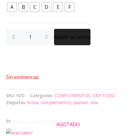
Tela
A
B
C
D
E
F
PLUMAS
cantidad
Añadir al carrito
Sin existencias
SKU:
N/D
Categorías:
COMPLEMENTOS
,
VER TODO
Etiquetas:
bolsa
,
complementos
,
plumas
,
tela
Productos relacionados
AGOTADO