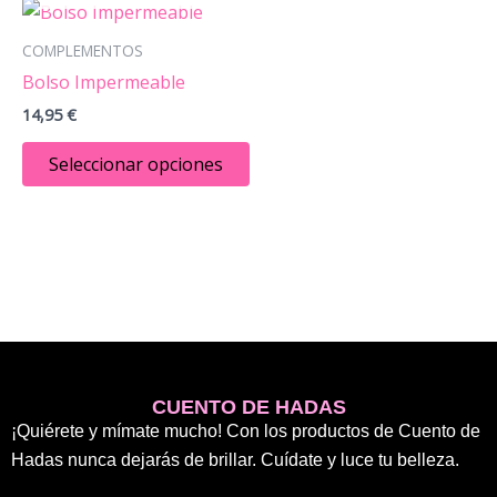
Este
producto
COMPLEMENTOS
tiene
Bolso Impermeable
múltiples
14,95
€
variantes.
Las
Seleccionar opciones
opciones
se
pueden
elegir
en
la
página
de
CUENTO DE HADAS
producto
¡Quiérete y mímate mucho! Con los productos de Cuento de
Hadas nunca dejarás de brillar. Cuídate y luce tu belleza.