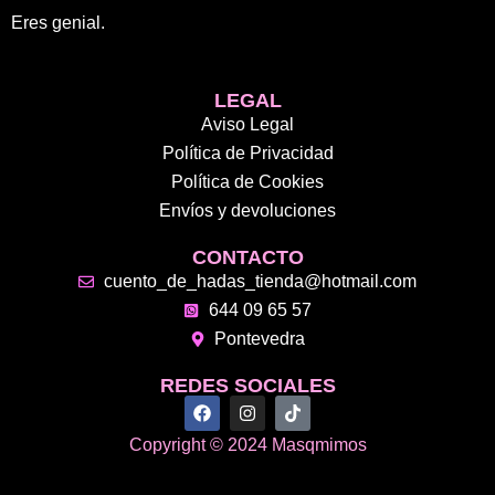
Eres genial.
LEGAL
Aviso Legal
Política de Privacidad
Política de Cookies
Envíos y devoluciones
CONTACTO
cuento_de_hadas_tienda@hotmail.com
644 09 65 57
Pontevedra
REDES SOCIALES
F
I
T
a
n
i
c
s
k
Copyright © 2024 Masqmimos
e
t
t
b
a
o
o
g
k